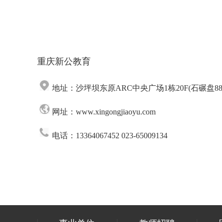
重庆新公教育
地址：沙坪坝东原ARC中央广场1栋20F(石碾盘88
网址：www.xingongjiaoyu.com
电话：13364067452 023-65009134