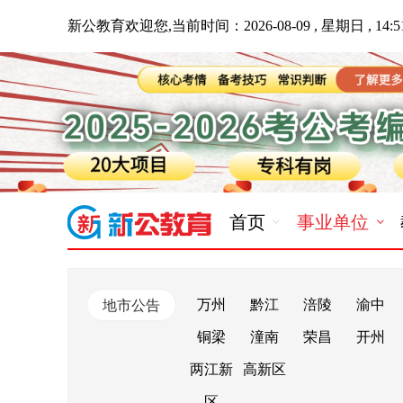
新公教育欢迎您,当前时间：
2026-08-09 , 星期日 , 14:5
首页
事业单位
万州
黔江
涪陵
渝中
地市公告
铜梁
潼南
荣昌
开州
两江新
高新区
区